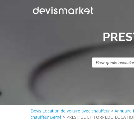
PRES
Devis Location de voiture avec chauffeur
>
Annuaire 
chauffeur Berné
>
PRESTIGE ET TORPEDO LOCATIO