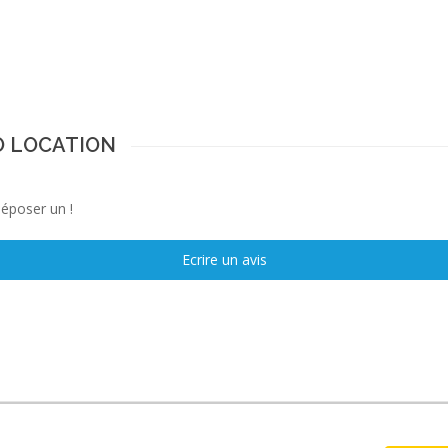
DO LOCATION
déposer un !
Ecrire un avis