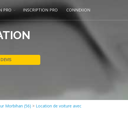
N PRO
INSCRIPTION PRO
CONNEXION
ATION
eur Morbihan (56)
>
Location de voiture avec