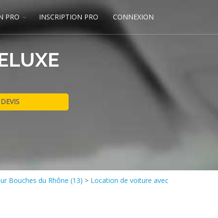
N PRO
INSCRIPTION PRO
CONNEXION
DELUXE
eur Bouches du Rhône (13)
>
Location de voiture avec