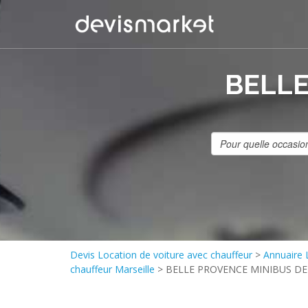
BELLE
Devis Location de voiture avec chauffeur
>
Annuaire 
chauffeur Marseille
>
BELLE PROVENCE MINIBUS DE